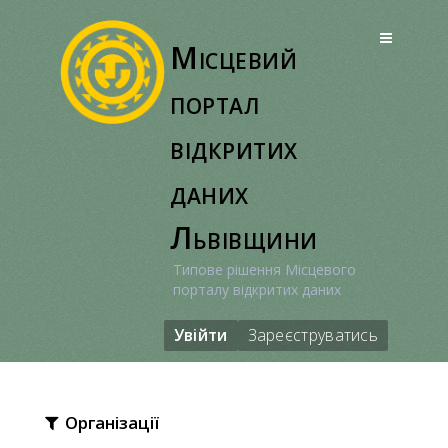
Перейти
до
Місцевий
вмісту
портал
відкритих
даних
Львівщини
Типове рішення Місцевого
порталу відкритих даних
Увійти
Зареєструватись
Організації