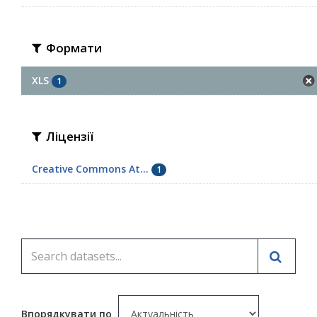
Формати
XLS
1
Ліцензії
Creative Commons At...
1
Впорядкувати по