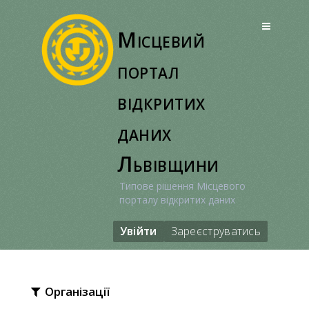
Перейти
до
Місцевий
вмісту
портал
відкритих
даних
Львівщини
Типове рішення Місцевого
порталу відкритих даних
Увійти
Зареєструватись
Організації