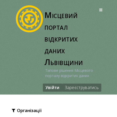
Перейти
до
Місцевий
вмісту
портал
відкритих
даних
Львівщини
Типове рішення Місцевого
порталу відкритих даних
Увійти
Зареєструватись
Організації