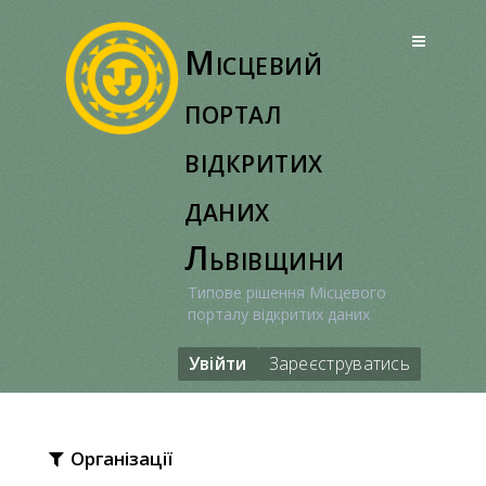
Перейти
до
Місцевий
вмісту
портал
відкритих
даних
Львівщини
Типове рішення Місцевого
порталу відкритих даних
Увійти
Зареєструватись
Організації