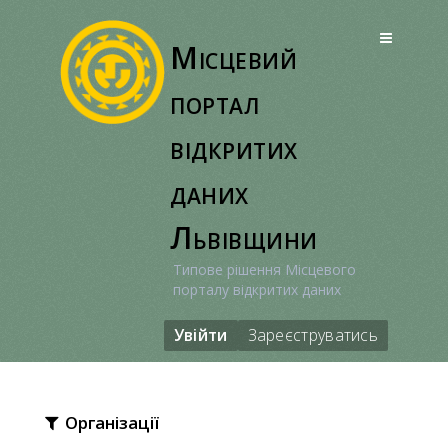
Перейти
до
Місцевий
вмісту
портал
відкритих
даних
Львівщини
Типове рішення Місцевого
порталу відкритих даних
Увійти
Зареєструватись
Організації