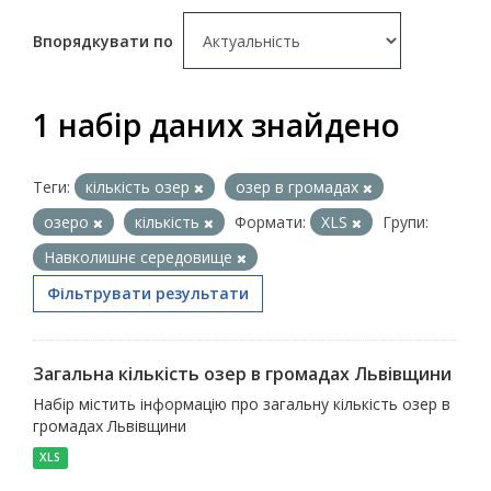
Впорядкувати по
1 набір даних знайдено
Теги:
кількість озер
озер в громадах
озеро
кількість
Формати:
XLS
Групи:
Навколишнє середовище
Фільтрувати результати
Загальна кількість озер в громадах Львівщини
Набір містить інформацію про загальну кількість озер в
громадах Львівщини
XLS