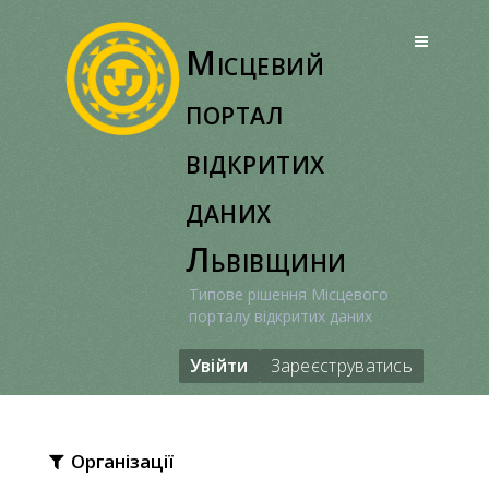
Перейти
до
Місцевий
вмісту
портал
відкритих
даних
Львівщини
Типове рішення Місцевого
порталу відкритих даних
Увійти
Зареєструватись
Організації