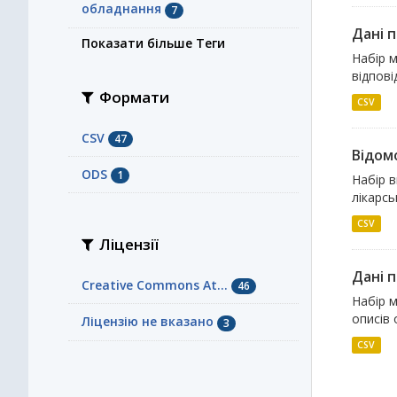
обладнання
7
Дані 
Показати більше Теги
Набір 
відпові
Формати
CSV
CSV
47
Відомо
ODS
1
Набір в
лікарсь
CSV
Ліцензії
Дані 
Creative Commons At...
46
Набір м
описів 
Ліцензію не вказано
3
CSV