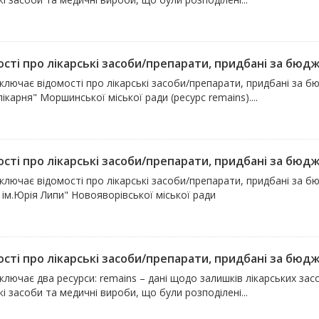
сті про лікарські засоби/препарати, придбані за бюдже
ключає відомості про лікарські засоби/препарати, придбані за 
лікарня" Моршинської міської ради (ресурс remains)....
сті про лікарські засоби/препарати, придбані за бюдже
ключає відомості про лікарські засоби/препарати, придбані за б
 ім.Юрія Липи" Новояворівської міської ради
сті про лікарські засоби/препарати, придбані за бюдже
ключає два ресурси: remains – дані щодо залишків лікарських засоб
кі засоби та медичні вироби, що були розподілені...