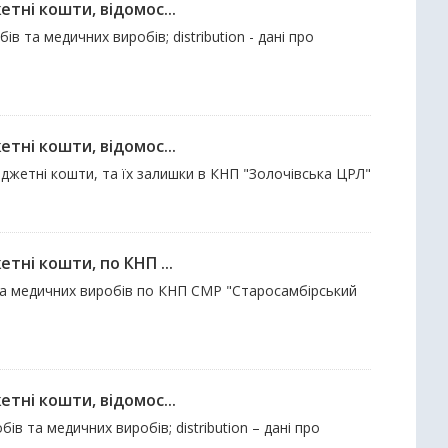
тні кошти, відомос...
в та медичних виробів; distribution - дані про
тні кошти, відомос...
юджетні кошти, та їх залишки в КНП "Золочівська ЦРЛ"
тні кошти, по КНП ...
в та медичних виробів по КНП СМР "Старосамбірський
тні кошти, відомос...
ів та медичних виробів; distribution – дані про