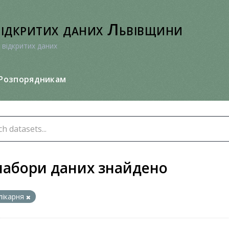
відкритих даних Львівщини
 відкритих даних
Розпорядникам
набори даних знайдено
лікарня