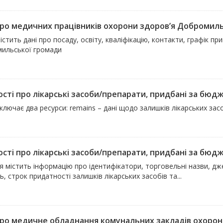
про медичних працівників охорони здоров’я Добромил
істить дані про посаду, освіту, кваліфікацію, контакти, графік п
ильської громади
сті про лікарські засоби/препарати, придбані за бюдже
ключає два ресурси: remains – дані щодо залишків лікарських засо
сті про лікарські засоби/препарати, придбані за бюдже
 містить інформацію про ідентифікатори, торговельні назви, дж
ть, строк придатності залишків лікарських засобів та...
про медичне обладнання комунальних закладів охорон