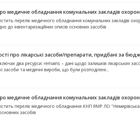
про медичне обладнання комунальних закладів охорони 
містить перелік медичного обладнання комунальних закладів охо
дно до інвентаризаційних описів основних засобів
сті про лікарські засоби/препарати, придбані за бюдже
ключає два ресурси: remains – дані щодо залишків лікарських засоб
кі засоби та медичні вироби, що були розподілені...
про медичне обладнання комунальних закладів охорони 
істить перелік медичного обладнання КНП ЯМР ЛО "Немирівська м
основних засобів