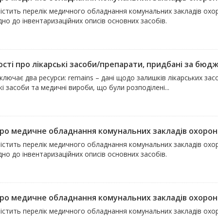
істить перелік медичного обладнання комунальних закладів охор
дно до інвентаризаційних описів основних засобів.
сті про лікарські засоби/препарати, придбані за бюдже
ключає два ресурси: remains – дані щодо залишків лікарських засоб
кі засоби та медичні вироби, що були розподілені...
про медичне обладнання комунальних закладів охорони
містить перелік медичного обладнання комунальних закладів охо
дно до інвентаризаційних описів основних засобів.
про медичне обладнання комунальних закладів охорони 
містить перелік медичного обладнання комунальних закладів охор