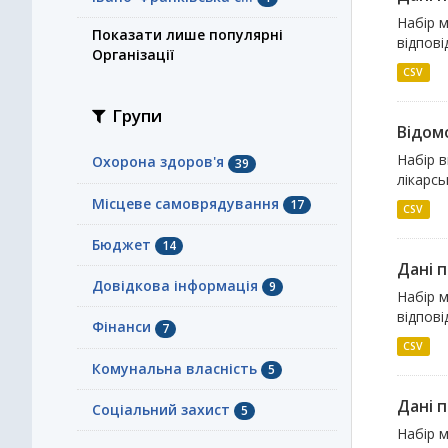
Набір м
Показати лише популярні
відпові
Організації
CSV
Групи
Відомо
Набір в
Охорона здоров'я
39
лікарсь
Місцеве самоврядування
17
CSV
Бюджет
14
Дані 
Довідкова інформація
9
Набір 
відпові
Фінанси
7
CSV
Комунальна власність
5
Дані 
Соціальний захист
5
Набір 