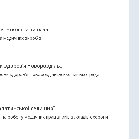
тні кошти та їх за...
та медичних виробів.
 здоров’я Новорозділь...
они здоров’я Новороздільсьської міської ради
патинської селищної...
тя на роботу медичних працівників закладів охорони