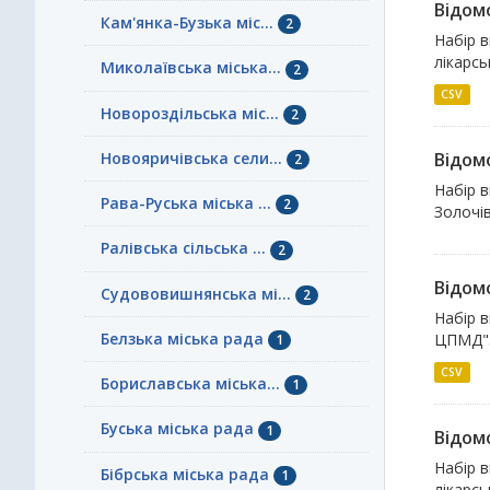
Відомо
Кам'янка-Бузька міс...
2
Набір в
лікарсь
Миколаївська міська...
2
CSV
Новороздільська міс...
2
Новояричівська сели...
Відомо
2
Набір в
Рава-Руська міська ...
2
Золочів
Ралівська сільська ...
2
Відомо
Судововишнянська мі...
2
Набір в
Белзька міська рада
ЦПМД"
1
CSV
Бориславська міська...
1
Буська міська рада
1
Відомо
Набір в
Бібрська міська рада
1
лікарсь