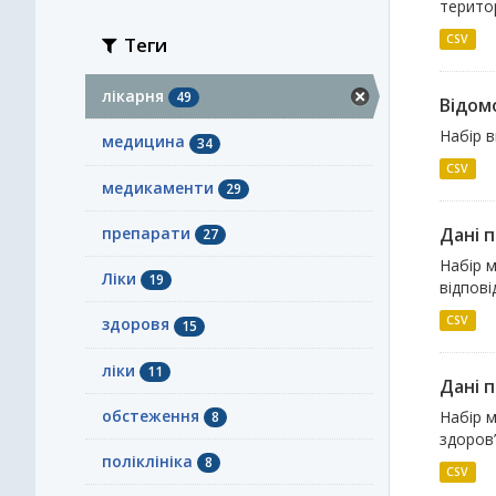
територ
CSV
Теги
лікарня
49
Відомо
Набір в
медицина
34
CSV
медикаменти
29
препарати
Дані 
27
Набір 
Ліки
19
відпові
CSV
здоровя
15
ліки
11
Дані 
обстеження
Набір м
8
здоров
поліклініка
8
CSV