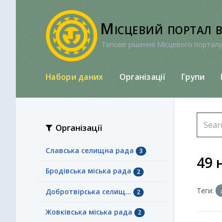
Перейти
до
Місцевий портал 
вмісту
Типове рішення Місцевого порталу
Набори даних
Організації
Групи
Організації
Славська селищна рада
3
49 
Бродівська міська рада
2
Теги:
Добротвірська селищ...
2
Жовківська міська рада
2