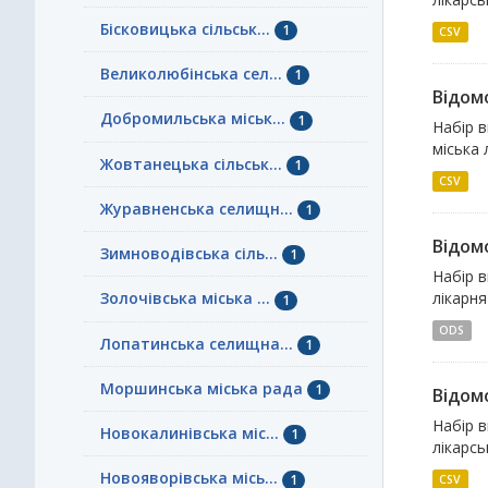
Бісковицька сільськ...
1
CSV
Великолюбінська сел...
1
Відомо
Добромильська міськ...
1
Набір в
міська 
Жовтанецька сільськ...
1
CSV
Журавненська селищн...
1
Відомо
Зимноводівська сіль...
1
Набір в
лікарня
Золочівська міська ...
1
ODS
Лопатинська селищна...
1
Моршинська міська рада
1
Відомо
Набір в
Новокалинівська міс...
1
лікарсь
Новояворівська місь...
1
CSV