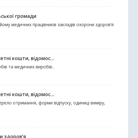
ьської громади
рийому медичних працівників закладів охорони здоров’я
тні кошти, відомос...
бів та медичних виробів..
тні кошти, відомос...
ерело отримання, форми відпуску, одиниці виміру,
и здоров’я