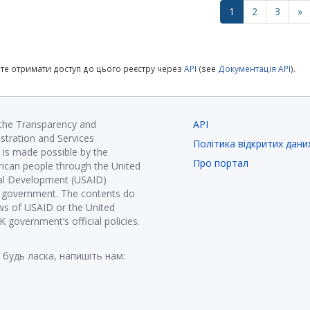
1
2
3
»
те отримати доступ до цього реєстру через
API
(see
Документація API
).
 the Transparency and
API
istration and Services
Політика відкритих дани
is made possible by the
Про портал
ican people through the United
nal Development (USAID)
K government. The contents do
ews of USAID or the United
government’s official policies.
 будь ласка, напишіть нам: