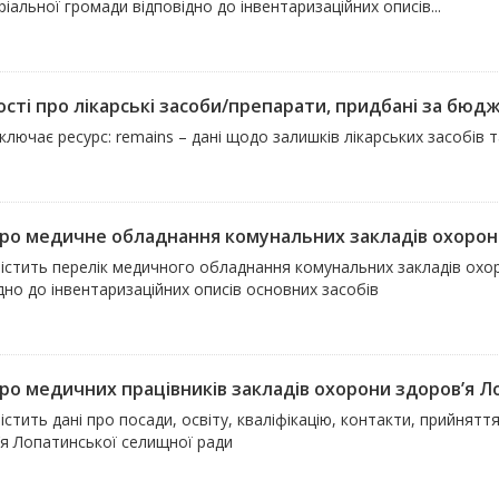
іальної громади відповідно до інвентаризаційних описів...
сті про лікарські засоби/препарати, придбані за бюдже
ключає ресурс: remains – дані щодо залишків лікарських засобів 
про медичне обладнання комунальних закладів охорони
містить перелік медичного обладнання комунальних закладів охор
дно до інвентаризаційних описів основних засобів
про медичних працівників закладів охорони здоров’я Ло
істить дані про посади, освіту, кваліфікацію, контакти, прийнят
’я Лопатинської селищної ради