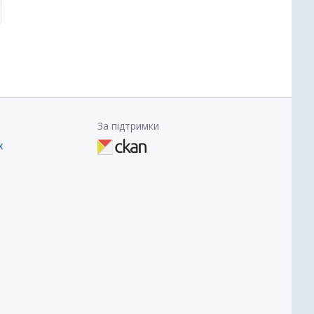
За підтримки
х