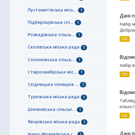
Пустомитівська місь...
1
Дані 
Підберізцівська сіл...
1
Набір м
Добром
Розвадівська сільсь...
1
CSV
Сколівська міська рада
1
Відомо
Солонківська сільсь...
1
Набір в
Старосамбірська міс...
1
CSV
Східницька селищна ...
1
Відомо
Турківська міська рада
1
Таблиця
кількіс
Шегинівська сільськ...
1
CSV
Яворівська міська рада
1
Дані 
Івано-Франківська с...
1