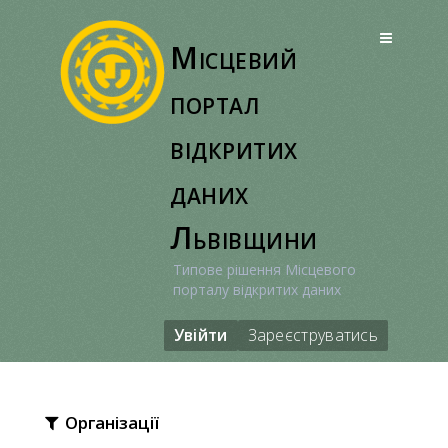
Перейти
до
Місцевий
вмісту
портал
відкритих
даних
Львівщини
Типове рішення Місцевого
порталу відкритих даних
Увійти
Зареєструватись
Організації