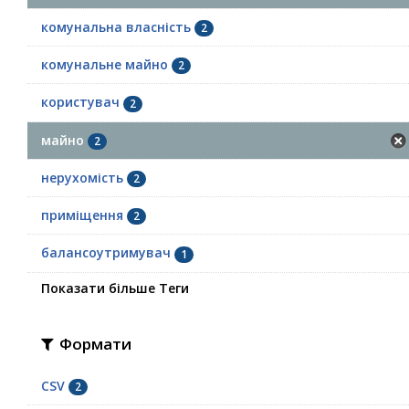
комунальна власність
2
комунальне майно
2
користувач
2
майно
2
нерухомість
2
приміщення
2
балансоутримувач
1
Показати більше Теги
Формати
CSV
2