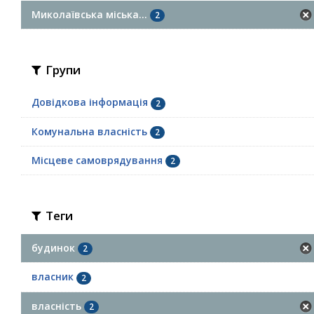
Миколаївська міська...
2
Групи
Довідкова інформація
2
Комунальна власність
2
Місцеве самоврядування
2
Теги
будинок
2
власник
2
власність
2