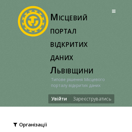
Перейти
до
Місцевий
вмісту
портал
відкритих
даних
Львівщини
Типове рішення Місцевого
порталу відкритих даних
Увійти
Зареєструватись
Організації