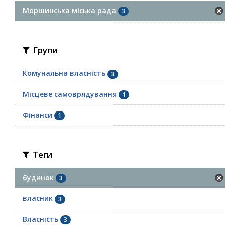
Моршинська міська рада
3
Групи
Комунальна власність
3
Місцеве самоврядування
1
Фінанси
1
Теги
будинок
3
власник
3
Власність
3