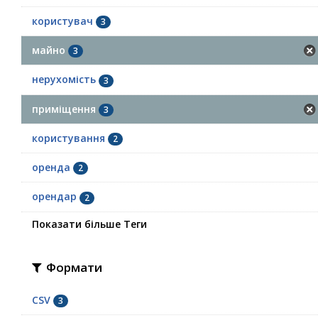
користувач
3
майно
3
нерухомість
3
приміщення
3
користування
2
оренда
2
орендар
2
Показати більше Теги
Формати
CSV
3