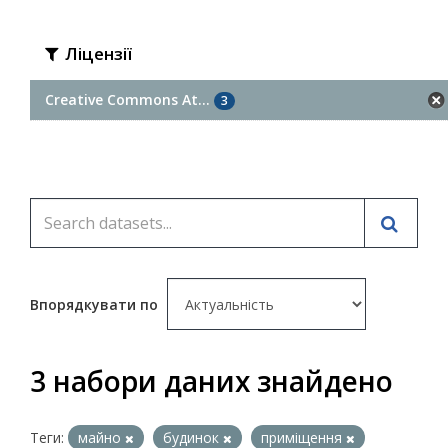
Ліцензії
Creative Commons At...
3
Впорядкувати по
3 набори даних знайдено
Теги:
майно
будинок
приміщення