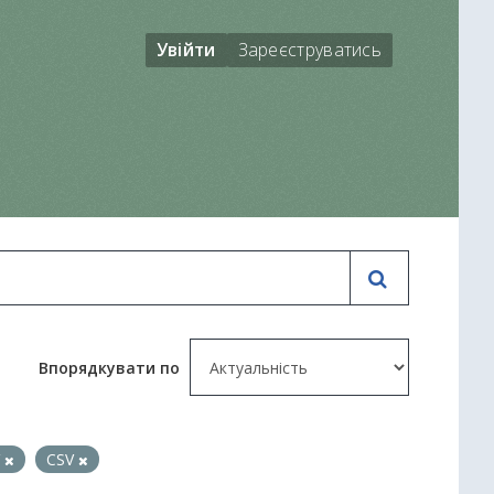
Увійти
Зареєструватись
Впорядкувати по
V
CSV