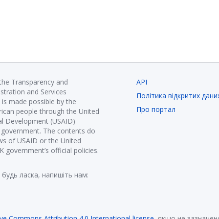
 the Transparency and
API
istration and Services
Політика відкритих дани
is made possible by the
Про портал
ican people through the United
nal Development (USAID)
K government. The contents do
ews of USAID or the United
government’s official policies.
 будь ласка, напишіть нам:
ive Commons Attribution 4.0 International license
, якщо не зазначен