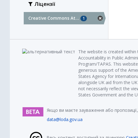
Ліцензії
Creative Commons At...
1
The website is created within
Accountability in Public Admin
Program/TAPAS. This website 
generous support of the Amer
States Agency for Internatio
alongside UK aid from the U
not necessarily reflect the vi
States Government and the UK 
Якщо ви маєте зауваження або пропозиції,
data@loda.gov.ua
Весь контент доступний за ліцензією
Creat