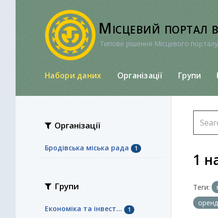
Перейти
до
Місцевий портал 
вмісту
Типове рішення Місцевого порталу
Набори даних
Організації
Групи
Організації
Бродівська міська рада
1
1 н
Групи
Теги:
орен
Економіка та інвест...
1