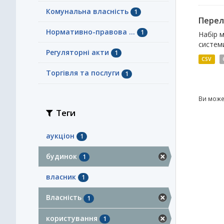
Комунальна власність
1
Перелі
Нормативно-правова ...
1
Набір м
системи
Регуляторні акти
1
CSV
Торгівля та послуги
1
Ви може
Теги
аукціон
1
будинок
1
власник
1
Власність
1
користування
1