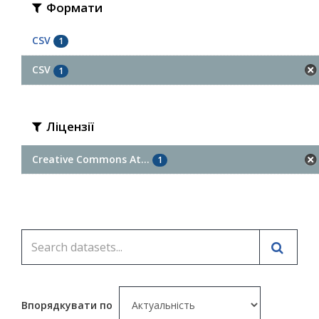
Формати
CSV
1
СSV
1
Ліцензії
Creative Commons At...
1
Впорядкувати по