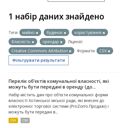
1 набір даних знайдено
Теги:
майно
будинок
користування
Власність
орендар
Ліцензії:
Creative Commons Attribution
Формати:
СSV
Фільтрувати результати
Перелік об’єктів комунальної власності, які
можуть бути передані в оренду (до...
Набір містить дані про об’єкти комунальної форми
власності Хотинської міської ради, які внесені до
електронної торгової системи (ProZorro.Продажі) і
можуть бути передані в...
CSV
СSV