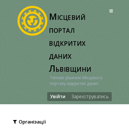
Перейти
до
Місцевий
вмісту
портал
відкритих
даних
Львівщини
Типове рішення Місцевого
порталу відкритих даних
Увійти
Зареєструватись
Організації