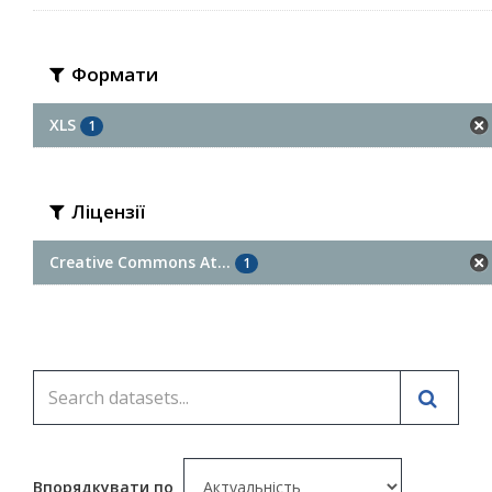
Формати
XLS
1
Ліцензії
Creative Commons At...
1
Впорядкувати по