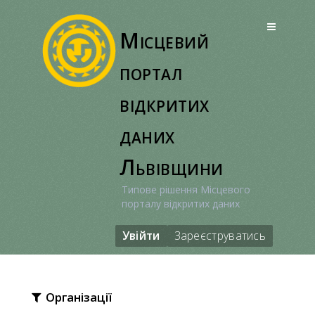
Перейти
до
Місцевий
вмісту
портал
відкритих
даних
Львівщини
Типове рішення Місцевого
порталу відкритих даних
Увійти
Зареєструватись
Організації