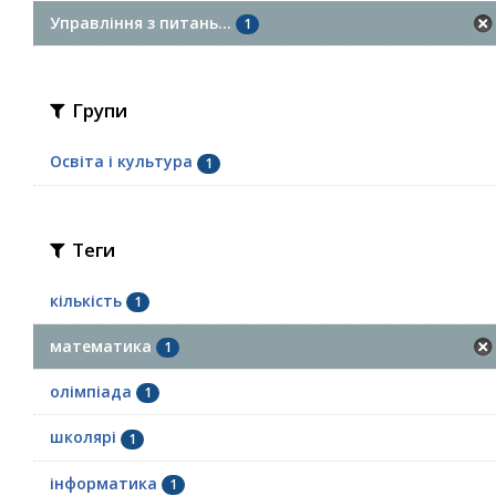
Управління з питань...
1
Групи
Освіта і культура
1
Теги
кількість
1
математика
1
олімпіада
1
школярі
1
інформатика
1