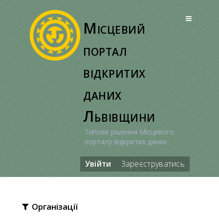
Перейти
до
Місцевий
вмісту
портал
відкритих
даних
Львівщини
Типове рішення Місцевого
порталу відкритих даних
Увійти
Зареєструватись
Організації