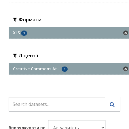
Формати
XLS
1
Ліцензії
Creative Commons At...
1
Впорядкувати по