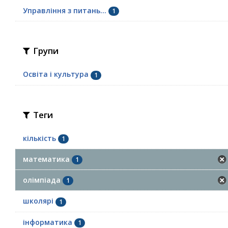
Управління з питань...
1
Групи
Освіта і культура
1
Теги
кількість
1
математика
1
олімпіада
1
школярі
1
інформатика
1