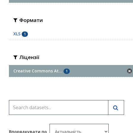
Формати
XLS
1
Ліцензії
Creative Commons At...
1
Впорядкувати по