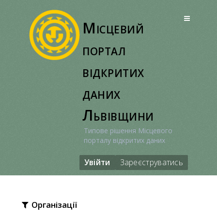
Перейти
до
Місцевий
вмісту
портал
відкритих
даних
Львівщини
Типове рішення Місцевого
порталу відкритих даних
Увійти
Зареєструватись
Організації