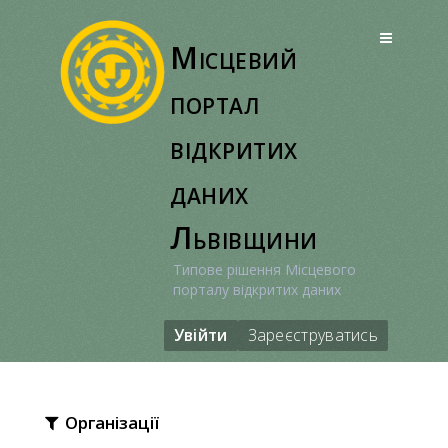
Перейти
до
Місцевий
вмісту
портал
відкритих
даних
Львівщини
Типове рішення Місцевого
порталу відкритих даних
Увійти
Зареєструватись
Організації