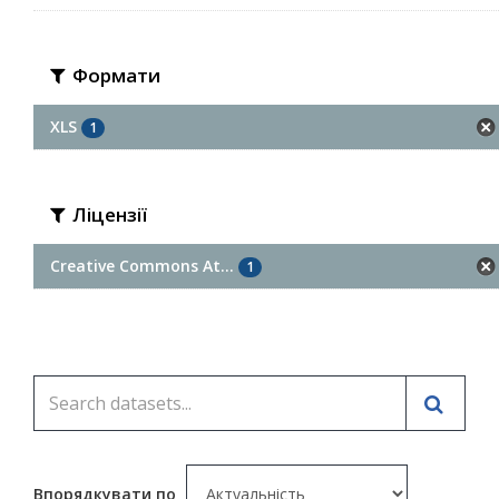
Формати
XLS
1
Ліцензії
Creative Commons At...
1
Впорядкувати по