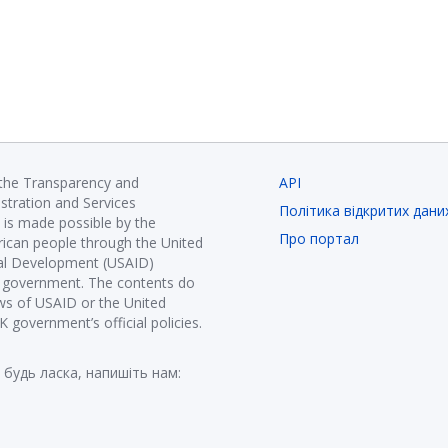
 the Transparency and
API
istration and Services
Політика відкритих дани
is made possible by the
Про портал
ican people through the United
nal Development (USAID)
K government. The contents do
ews of USAID or the United
government’s official policies.
 будь ласка, напишіть нам: