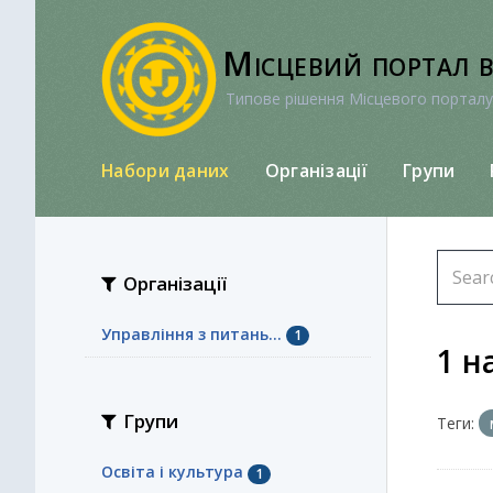
Перейти
до
Місцевий портал 
вмісту
Типове рішення Місцевого порталу
Набори даних
Організації
Групи
Організації
Управління з питань...
1
1 н
Групи
Теги:
Освіта і культура
1