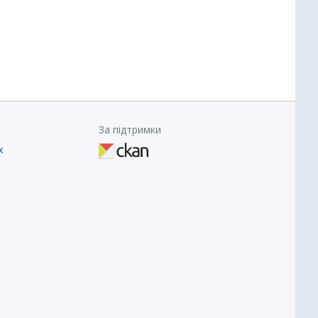
За підтримки
х