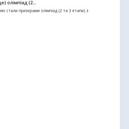
е) олімпіад (2...
які стали призерами олімпіад (2 та 3 етапи) з