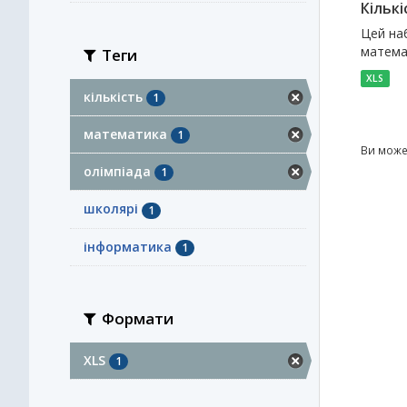
Кількі
Цей наб
математ
Теги
XLS
кількість
1
математика
1
Ви може
олімпіада
1
школярі
1
інформатика
1
Формати
XLS
1