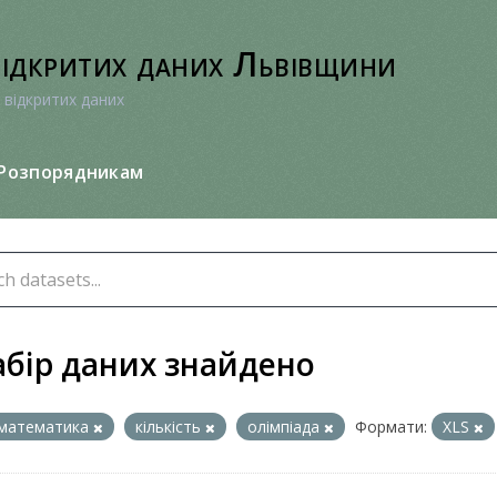
відкритих даних Львівщини
 відкритих даних
Розпорядникам
абір даних знайдено
математика
кількість
олімпіада
Формати:
XLS