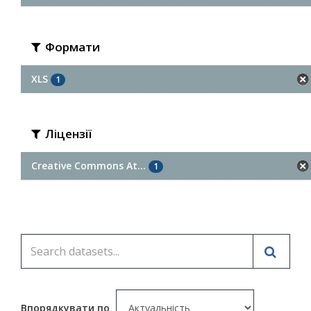
Формати
XLS
1
Ліцензії
Creative Commons At...
1
Впорядкувати по