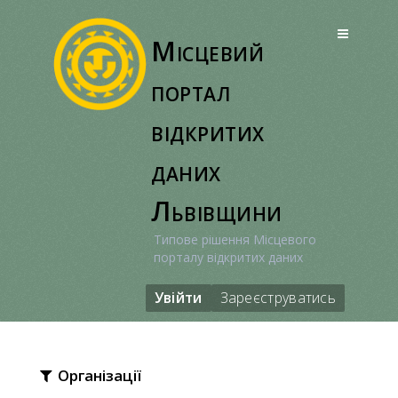
Перейти
до
Місцевий
вмісту
портал
відкритих
даних
Львівщини
Типове рішення Місцевого
порталу відкритих даних
Увійти
Зареєструватись
Організації