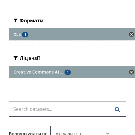
Формати
XLS
1
Ліцензії
Creative Commons At...
1
Впорядкувати по