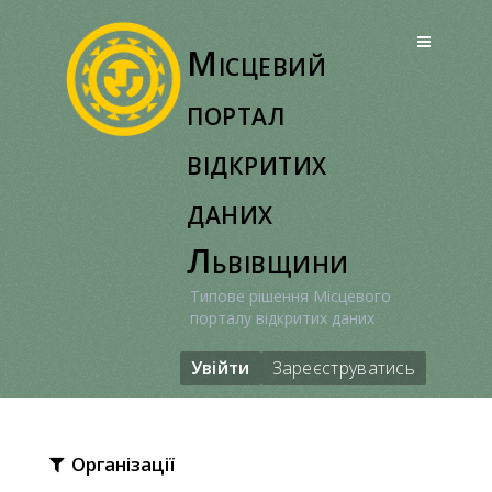
Перейти
до
Місцевий
вмісту
портал
відкритих
даних
Львівщини
Типове рішення Місцевого
порталу відкритих даних
Увійти
Зареєструватись
Організації