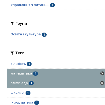
Управління з питань...
1
Групи
Освіта і культура
1
Теги
кількість
1
математика
1
олімпіада
1
школярі
1
інформатика
1