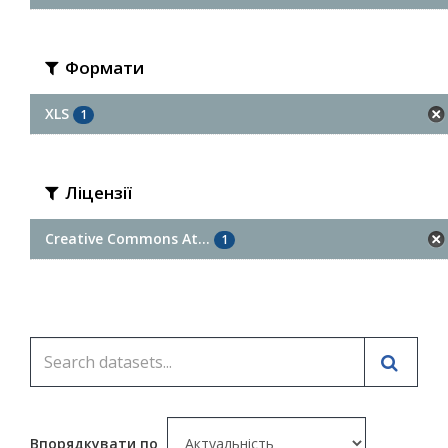
Формати
XLS
1
Ліцензії
Creative Commons At...
1
Впорядкувати по