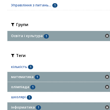
Управління з питань...
1
Групи
Освіта і культура
1
Теги
кількість
1
математика
1
олімпіада
1
школярі
1
інформатика
1