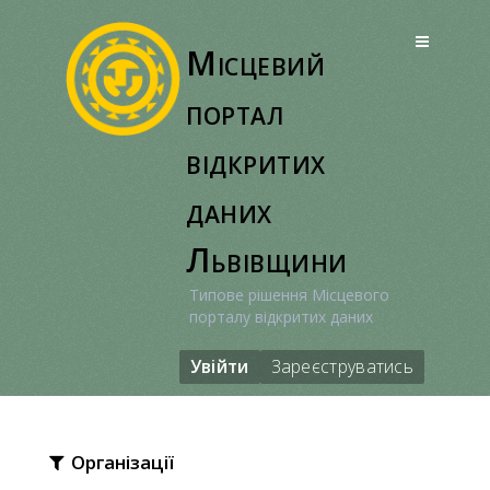
Перейти
до
Місцевий
вмісту
портал
відкритих
даних
Львівщини
Типове рішення Місцевого
порталу відкритих даних
Увійти
Зареєструватись
Організації