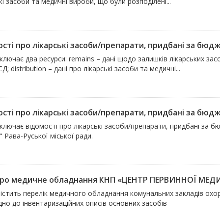
кі засоби та медичні вироби, що були розподілені...
сті про лікарські засоби/препарати, придбані за бюдже
ключає два ресурси: remains – дані щодо залишків лікарських за
 distribution – дані про лікарські засоби та медичні...
сті про лікарські засоби/препарати, придбані за бюдже
ключає відомості про лікарські засоби/препарати, придбані за б
" Рава-Руської міської ради.
про медичне обладнання КНП «ЦЕНТР ПЕРВИННОЇ МЕД
містить перелік медичного обладнання комунальних закладів охор
дно до інвентаризаційних описів основних засобів