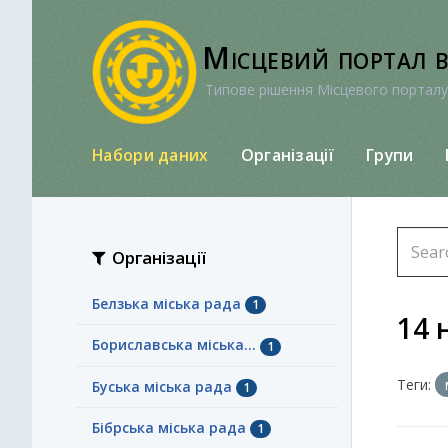
Перейти
до
Місцевий портал 
вмісту
Типове рішення Місцевого порталу
Набори даних
Організації
Групи
Організації
Белзька міська рада
1
14 
Бориславська міська...
1
Теги:
Буська міська рада
1
Бібрська міська рада
1