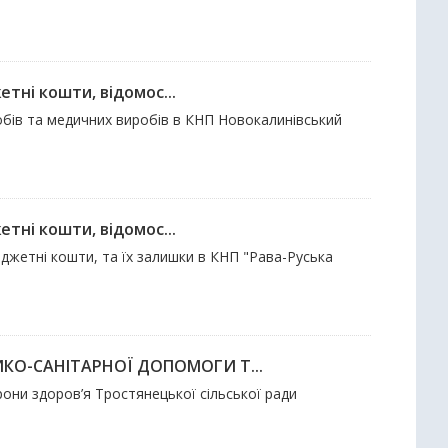
тні кошти, відомос...
собів та медичних виробів в КНП Новокалинівський
тні кошти, відомос...
юджетні кошти, та їх залишки в КНП "Рава-Руська
ИКО-САНІТАРНОЇ ДОПОМОГИ Т...
они здоров’я Тростянецької сільської ради