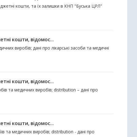
юджетні кошти, та їх залишки в КНП "Буська ЦРЛ"
тні кошти, відомос...
ичних виробів; дані про лікарські засоби та медичні
тні кошти, відомос...
ів та медичних виробів; distribution – дані про
тні кошти, відомос...
в та медичних виробів; distribution - дані про