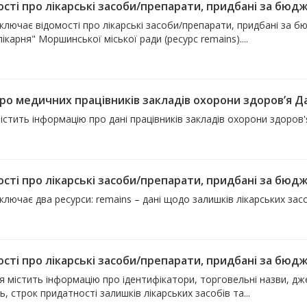
сті про лікарські засоби/препарати, придбані за бюдже
ключає відомості про лікарські засоби/препарати, придбані за 
лікарня" Моршинської міської ради (ресурс remains)....
ро медичних працівників закладів охорони здоров’я Дав
істить інформацію про дані працівників закладів охорони здоров'
сті про лікарські засоби/препарати, придбані за бюдже
ключає два ресурси: remains – дані щодо залишків лікарських засо
сті про лікарські засоби/препарати, придбані за бюдже
 містить інформацію про ідентифікатори, торговельні назви, дж
ть, строк придатності залишків лікарських засобів та...