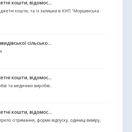
тні кошти, відомос...
бюджетні кошти, та їх залишки в КНП "Моршинська
идівської сільсько...
я
тні кошти, відомос...
бів та медичних виробів..
тні кошти, відомос...
ерело отримання, форми відпуску, одиниці виміру,