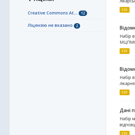
лікарсь
CSV
Creative Commons At...
12
Ліцензію не вказано
2
Відомо
Набір в
МЦПМСД;
CSV
Відомо
Набір в
лікарня
CSV
Дані 
Набір 
відпові
CSV