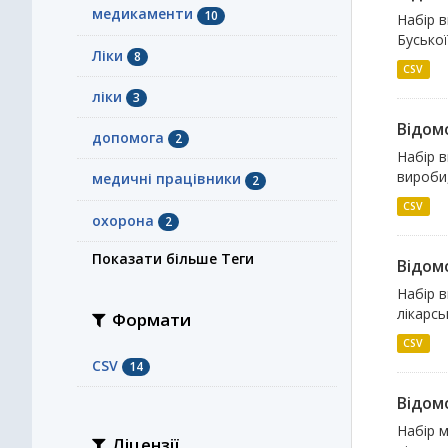
медикаменти
10
Набір в
Буської
Ліки
8
CSV
ліки
3
Відомо
допомога
2
Набір в
вироби,
медичні працівники
2
CSV
охорона
2
Показати більше Теги
Відомо
Набір в
лікарсь
Формати
CSV
CSV
14
Відомо
Набір м
Ліцензії