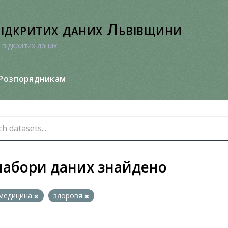
відкритих даних Львівщини
 відкритих даних
Розпорядникам
набори даних знайдено
медицина
здоровя