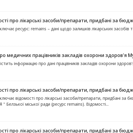
сті про лікарські засоби/препарати, придбані за бюдже
ключає ресурс: remains – дані щодо залишків лікарських засобів 
ро медичних працівників закладів охорони здоров'я Му
істить інформацію про дані працівників закладів охорони здоров'
сті про лікарські засоби/препарати, придбані за бюдже
включає відомості про лікарські засоби/препарати, придбані за 
 " Белзької міської ради (ресурс remains). Відомості...
сті про лікарські засоби/препарати, придбані за бюдже