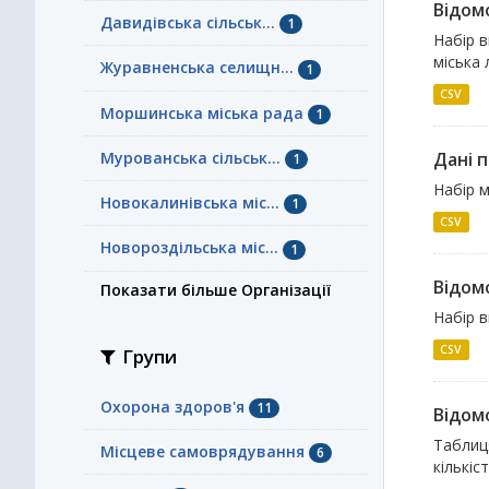
Відомо
Давидівська сільськ...
1
Набір в
міська 
Журавненська селищн...
1
CSV
Моршинська міська рада
1
Мурованська сільськ...
Дані п
1
Набір м
Новокалинівська міс...
1
CSV
Новороздільська міс...
1
Відомо
Показати більше Організації
Набір в
CSV
Групи
Охорона здоров'я
11
Відомо
Таблиця
Місцеве самоврядування
6
кількіс