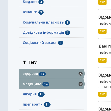
Бюджет
4
CSV
Фінанси
3
Відомо
Комунальна власність
2
Набір в
CSV
Довідкова інформація
1
Соціальний захист
1
Дані п
Набір м
CSV
Теги
здоровя
14
Відомо
Набір 
медицина
14
ЛІКАРНЯ
лікарня
11
CSV
препарати
11
Відомо