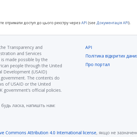
те отримати доступ до цього реєстру через
API
(see
Документація API
).
 the Transparency and
API
istration and Services
Політика відкритих дани
is made possible by the
Про портал
ican people through the United
nal Development (USAID)
K government. The contents do
ews of USAID or the United
government’s official policies.
 будь ласка, напишіть нам:
ive Commons Attribution 4.0 International license
, якщо не зазначен