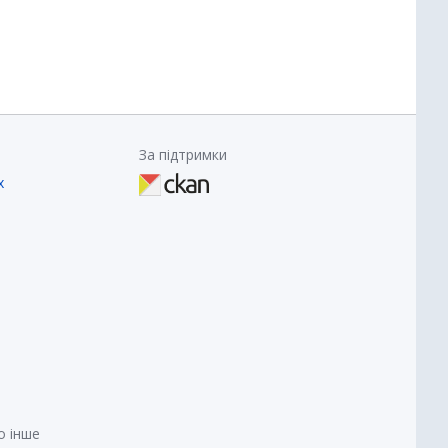
За підтримки
х
о інше