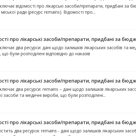
ключає відомості про лікарські засоби/препарати, придбані за б
 міської ради (ресурс remains). Відомості про...
сті про лікарські засоби/препарати, придбані за бюдже
ключає два ресурси: дані щодо залишків лікарських засобів та мед
 що були розподілені відповідно до наказів
сті про лікарські засоби/препарати, придбані за бюдже
ключає два ресурси: remains – дані щодо залишків лікарських засоб
кі засоби та медичні вироби, що були розподілені...
сті про лікарські засоби/препарати, придбані за бюдже
істить два ресурси: remains - дані щодо залишків лікарських засобі