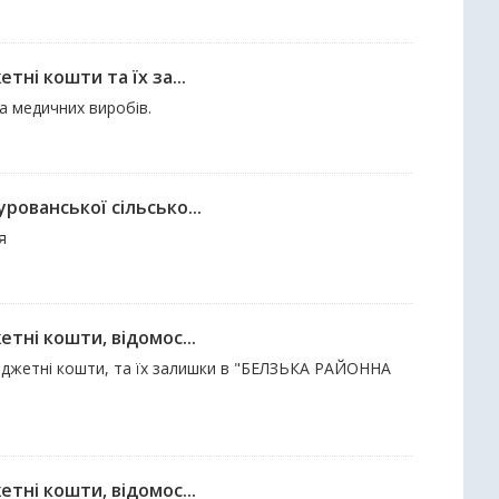
тні кошти та їх за...
та медичних виробів.
рованської сільсько...
я
тні кошти, відомос...
бюджетні кошти, та їх залишки в "БЕЛЗЬКА РАЙОННА
тні кошти, відомос...