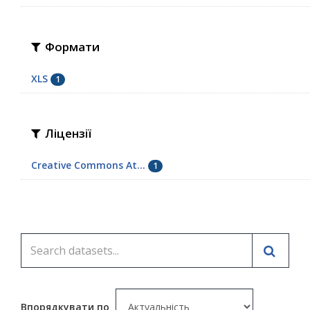
Формати
XLS
1
Ліцензії
Creative Commons At...
1
Впорядкувати по