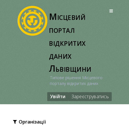
Перейти
до
Місцевий
вмісту
портал
відкритих
даних
Львівщини
Типове рішення Місцевого
порталу відкритих даних
Увійти
Зареєструватись
Організації