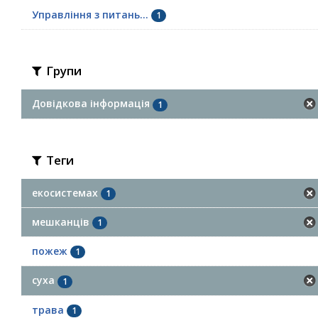
Управління з питань...
1
Групи
Довідкова інформація
1
Теги
екосистемах
1
мешканців
1
пожеж
1
суха
1
трава
1