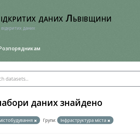
відкритих даних Львівщини
 відкритих даних
Розпорядникам
набори даних знайдено
містобудування
Групи:
Інфраструктура міста