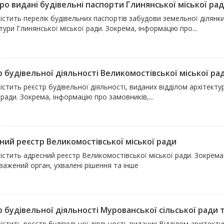
ро видані будівельні паспорти Глинянської міської ра
містить перелік будівельних паспортів забудови земельної ділян
тури Глинянської міської ради. Зокрема, інформацію про...
р будівельної діяльності Великомостівської міської ра
істить реєстр будівельної діяльності, виданих відділом архітек
 ради. Зокрема, інформацію про замовників,...
ний реєстр Великомостівської міської ради
істить адресний реєстр Великомостівської міської ради. Зокрема,
важений орган, ухвалені рішення та інше
р будівельної діяльності Мурованської сільської ради
істить реєстр будівельної діяльності, виданих Відділом архітект