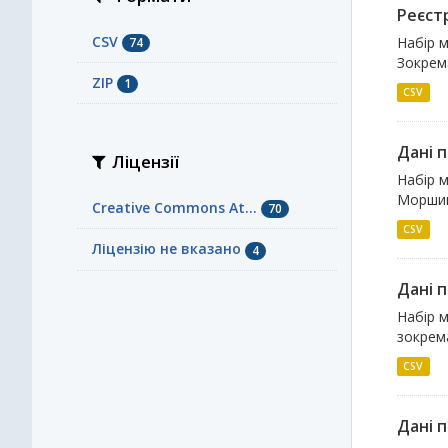
Реєст
CSV
Набір м
74
Зокрема
ZIP
1
CSV
Дані 
Ліцензії
Набір м
Моршинс
Creative Commons At...
70
CSV
Ліцензію не вказано
4
Дані 
Набір м
зокрема
CSV
Дані 