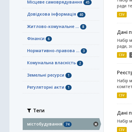
Місцеве самоврядування
45
ради т
Довідкова інформація
40
CSV
Житлово-комунальне ...
8
Дані 
Фінанси
6
Набір 
ради, з
Нормативно-правова ...
3
CSV
Комунальна власність
2
Реєст
Земельні ресурси
1
Набір м
комітет
Регуляторні акти
1
CSV
Теги
Дані п
Набір м
містобудування
74
CSV