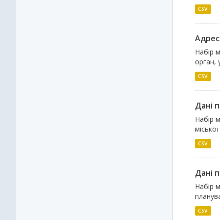
CSV
Адрес
Набір м
орган, 
CSV
Дані 
Набір 
міської
CSV
Дані 
Набір м
планува
CSV