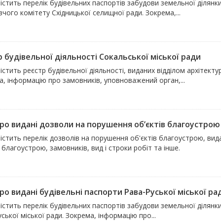
істить перелік будівельних паспортів забудови земельної ділянки
чого комітету Східницької селищної ради. Зокрема,...
 будівельної діяльності Сокальської міської ради
істить реєстр будівельної діяльності, виданих відділом архітекту
, інформацію про замовників, уповноважений орган,...
ро видані дозволи на порушення об’єктів благоустрою Р
істить перелік дозволів на порушення об'єктів благоустрою, ви
 благоустрою, замовників, вид і строки робіт та інше.
ро видані будівельні паспорти Рава-Руської міської ра
істить перелік будівельних паспортів забудови земельної ділянки
ської міської ради. Зокрема, інформацію про...