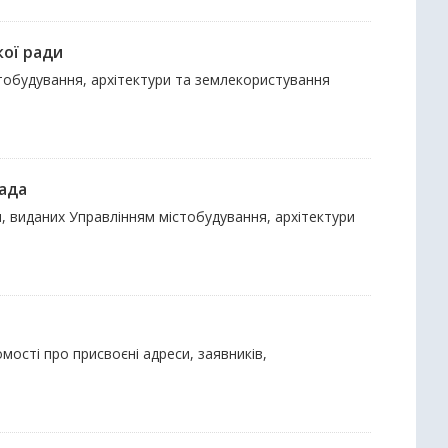
кої ради
стобудування, архітектури та землекористування
рада
и, виданих Управлінням містобудування, архітектури
мості про присвоєні адреси, заявників,