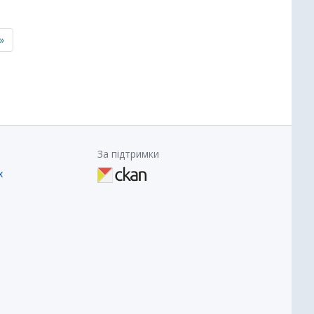
»
За підтримки
х