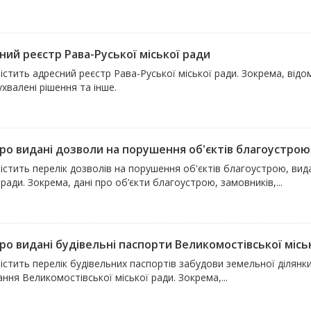
ний реєстр Рава-Руської міської ради
істить адресний реєстр Рава-Руської міської ради. Зокрема, відо
ухвалені рішення та інше.
про видані дозволи на порушення об'єктів благоустрою 
містить перелік дозволів на порушення об'єктів благоустрою, в
 ради. Зокрема, дані про об’єкти благоустрою, замовників,...
про видані будівельні паспорти Великомостівської місь
істить перелік будівельних паспортів забудови земельної ділянк
ння Великомостівської міської ради. Зокрема,...