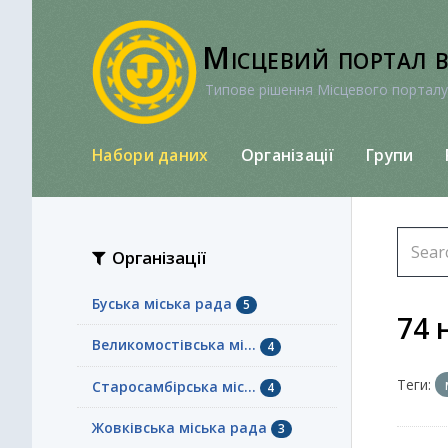
Перейти
до
Місцевий портал 
вмісту
Типове рішення Місцевого порталу
Набори даних
Організації
Групи
Організації
Буська міська рада
5
74 
Великомостівська мі...
4
Теги:
Старосамбірська міс...
4
Жовківська міська рада
3