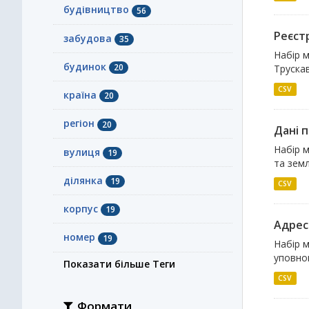
будівництво
56
Реєст
забудова
35
Набір м
будинок
20
Трускав
CSV
країна
20
регіон
20
Дані п
Набір м
вулиця
19
та земл
ділянка
19
CSV
корпус
19
Адрес
номер
19
Набір м
уповно
Показати більше Теги
CSV
Формати