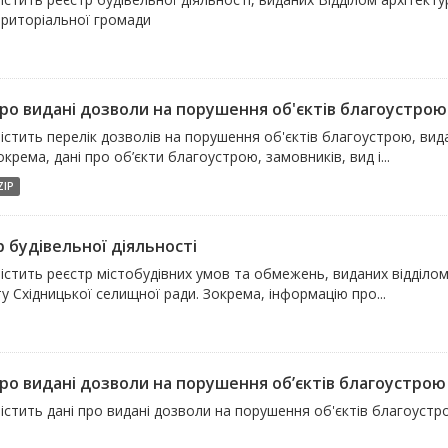
ериторіальної громади
про видані дозволи на порушення об'єктів благоустрою
містить перелік дозволів на порушення об'єктів благоустрою, ви
окрема, дані про об’єкти благоустрою, замовників, вид і...
ZIP
р будівельної діяльності
істить реєстр містобудівних умов та обмежень, виданих відділо
у Східницької селищної ради. Зокрема, інформацію про...
ро видані дозволи на порушення об’єктів благоустрою Я
істить дані про видані дозволи на порушення об'єктів благоустро