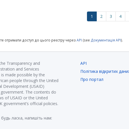
1
2
3
4
те отримати доступ до цього реєстру через
API
(see
Документація API
).
 the Transparency and
API
istration and Services
Політика відкритих дани
is made possible by the
Про портал
ican people through the United
nal Development (USAID)
K government. The contents do
ews of USAID or the United
government’s official policies.
 будь ласка, напишіть нам: