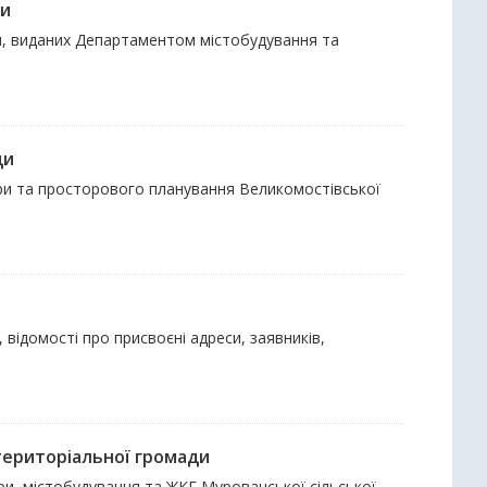
ди
ки, виданих Департаментом містобудування та
ди
тури та просторового планування Великомостівської
 відомості про присвоєні адреси, заявників,
 територіальної громади
ури, містобудування та ЖКГ Мурованської сільської