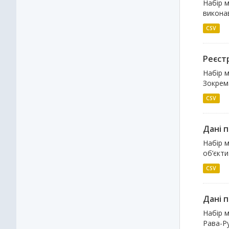
Набір м
виконав
CSV
Реєстр
Набір м
Зокрема
CSV
Дані п
Набір м
об’єкти
CSV
Дані п
Набір м
Рава-Ру