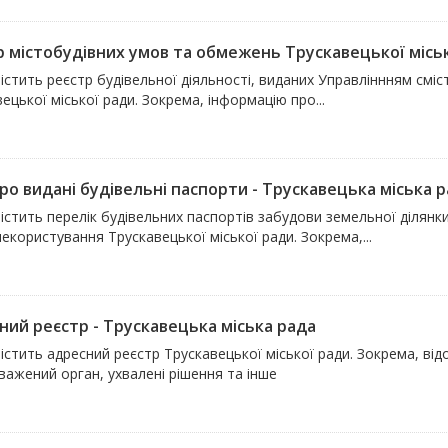
р містобудівних умов та обмежень Трускавецької місь
істить реєстр будівельної діяльності, виданих Управліннням смі
ецької міської ради. Зокрема, інформацію про...
ро видані будівельні паспорти - Трускавецька міська 
істить перелік будівельних паспортів забудови земельної ділянк
екористування Трускавецької міської ради. Зокрема,...
ний реєстр - Трускавецька міська рада
істить адресний реєстр Трускавецької міської ради. Зокрема, відо
важений орган, ухвалені рішення та інше