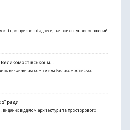
мості про присвоєні адреси, заявників, уповноважений
Великомостівської м...
иданих виконавчим комітетом Великомостівської
кої ради
и, виданих відділом архітектури та просторового