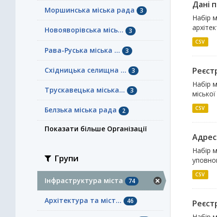
Дані п
Моршинська міська рада
3
Набір 
архітек
Новояворівська місь...
3
CSV
Рава-Руська міська ...
3
Східницька селищна ...
Реєст
3
Набір м
Трускавецька міська...
3
міської
CSV
Белзька міська рада
2
Показати більше Організації
Адрес
Набір м
Групи
уповно
CSV
Інфраструктура міста
74
Архітектура та міст...
46
Реєст
Набір м