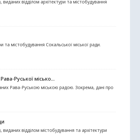
, виданих відділом архітектури та містобудування
ри та містобудування Сокальської міської ради.
ава-Руської місько...
даних Рава-Руською міською радою. Зокрема, дані про
ди
, виданих відділом містобудування та архітектури