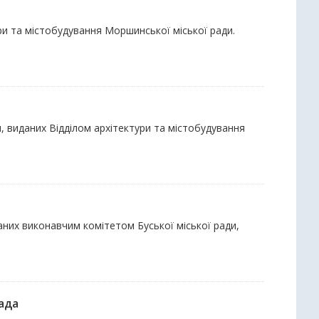
ури та містобудування Моршинської міської ради.
и, виданих Відділом архітектури та містобудування
аних виконавчим комітетом Буської міської ради,
рада