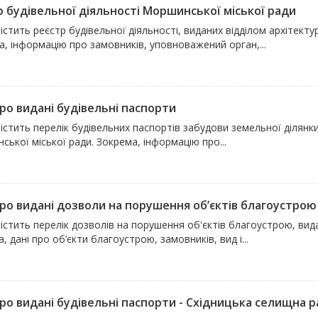
р будівельної діяльності Моршинської міської ради
істить реєстр будівельної діяльності, виданих відділом архітект
, інформацію про замовників, уповноважений орган,...
про видані будівельні паспорти
істить перелік будівельних паспортів забудови земельної ділянк
ької міської ради. Зокрема, інформацію про...
про видані дозволи на порушення об’єктів благоустрою
істить перелік дозволів на порушення об'єктів благоустрою, вид
, дані про об’єкти благоустрою, замовників, вид і...
про видані будівельні паспорти - Східницька селищна 