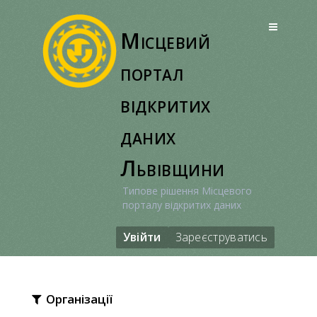
Перейти
до
Місцевий
вмісту
портал
відкритих
даних
Львівщини
Типове рішення Місцевого
порталу відкритих даних
Увійти
Зареєструватись
Організації