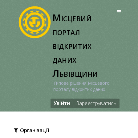
Перейти
до
Місцевий
вмісту
портал
відкритих
даних
Львівщини
Типове рішення Місцевого
порталу відкритих даних
Увійти
Зареєструватись
Організації