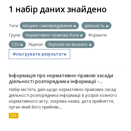
1 набір даних знайдено
Теги:
місцеве самоврядування
діяльність
Групи:
Нормативно-правова база
Формати:
CSV
Ліцензії:
Ліцензію не вказано
Фільтрувати результати
Інформація про нормативно-правові засади
діяльності розпорядника інформації -...
Набір містить дані щодо нормативно-правових засад
діяльності розпорядника інформації в розрізі кожного
нормативного акту, зокрема назва, дата прийняття,
орган який його прийняв,...
CSV