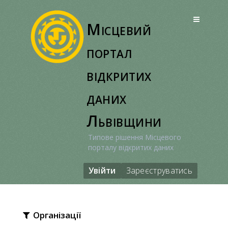
Перейти
до
Місцевий
вмісту
портал
відкритих
даних
Львівщини
Типове рішення Місцевого
порталу відкритих даних
Увійти
Зареєструватись
Організації