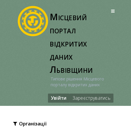
Перейти
до
Місцевий
вмісту
портал
відкритих
даних
Львівщини
Типове рішення Місцевого
порталу відкритих даних
Увійти
Зареєструватись
Організації