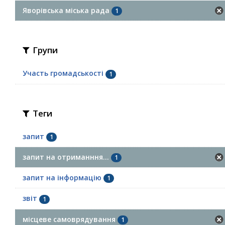
Яворівська міська рада
1
Групи
Участь громадськості
1
Теги
запит
1
запит на отриманння...
1
запит на інформацію
1
звіт
1
місцеве самоврядування
1