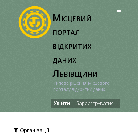
Перейти
до
Місцевий
вмісту
портал
відкритих
даних
Львівщини
Типове рішення Місцевого
порталу відкритих даних
Увійти
Зареєструватись
Організації