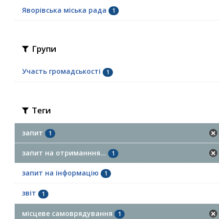
Яворівська міська рада
1
Групи
Участь громадськості
1
Теги
запит
1
запит на отриманння...
1
запит на інформацію
1
звіт
1
місцеве самоврядування
1