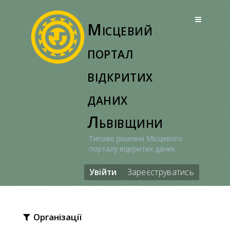
Перейти
до
Місцевий
вмісту
портал
відкритих
даних
Львівщини
Типове рішення Місцевого
порталу відкритих даних
Увійти
Зареєструватись
Організації