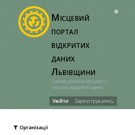
Перейти
до
Місцевий
вмісту
портал
відкритих
даних
Львівщини
Типове рішення Місцевого
порталу відкритих даних
Увійти
Зареєструватись
Організації