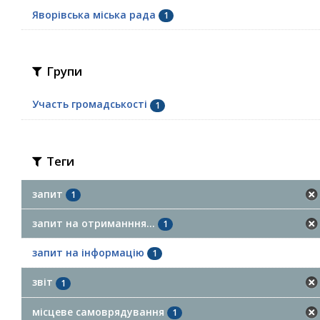
Яворівська міська рада
1
Групи
Участь громадськості
1
Теги
запит
1
запит на отриманння...
1
запит на інформацію
1
звіт
1
місцеве самоврядування
1