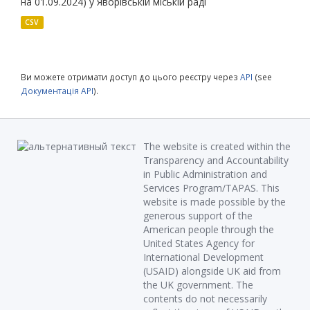
на 01.09.2024) у Яворівській міській раді
CSV
Ви можете отримати доступ до цього реєстру через
API
(see
Документація API
).
The website is created within the
Transparency and Accountability
in Public Administration and
Services Program/TAPAS. This
website is made possible by the
generous support of the
American people through the
United States Agency for
International Development
(USAID) alongside UK aid from
the UK government. The
contents do not necessarily