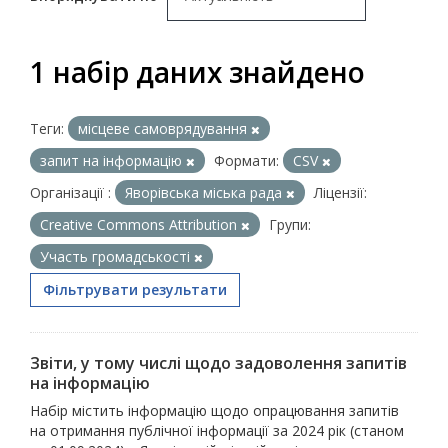
1 набір даних знайдено
Теги:
місцеве самоврядування
запит на інформацію
Формати:
CSV
Організації :
Яворівська міська рада
Ліцензії:
Creative Commons Attribution
Групи:
Участь громадськості
Фільтрувати результати
Звіти, у тому числі щодо задоволення запитів
на інформацію
Набір містить інформацію щодо опрацювання запитів
на отримання публічної інформації за 2024 рік (станом