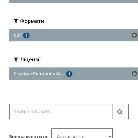
Формати
CSV
1
Ліцензії
Creative Commons At...
1
Впорядкувати по