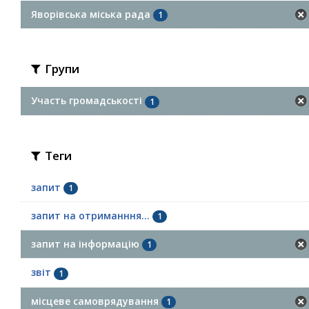
Яворівська міська рада
1
Групи
Участь громадськості
1
Теги
запит
1
запит на отриманння...
1
запит на інформацію
1
звіт
1
місцеве самоврядування
1