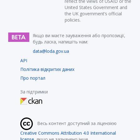
reflect the views of USAID or the
United States Government and
the UK government’s official
policies.
Якщо ви маєте зауваження або пропозиції,
будь ласка, напишіть нам:
data@loda.gov.ua
API
Політика відкритих даних
Про портал
За підтримки
Весь контент доступний за ліцензією
Creative Commons Attribution 4.0 International
license
, якщо не зазначено інше