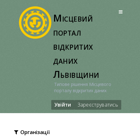
Перейти
до
Місцевий
вмісту
портал
відкритих
даних
Львівщини
Типове рішення Місцевого
порталу відкритих даних
Увійти
Зареєструватись
Організації