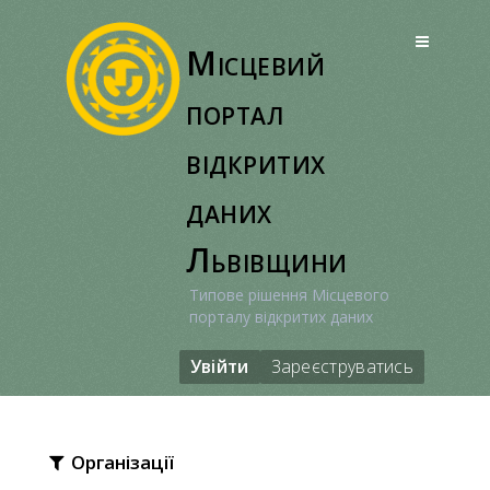
Перейти
до
Місцевий
вмісту
портал
відкритих
даних
Львівщини
Типове рішення Місцевого
порталу відкритих даних
Увійти
Зареєструватись
Організації