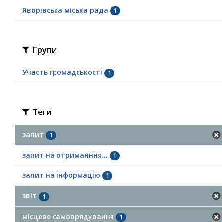
Яворівська міська рада
1
Групи
Участь громадськості
1
Теги
запит
1
запит на отриманння...
1
запит на інформацію
1
звіт
1
місцеве самоврядування
1