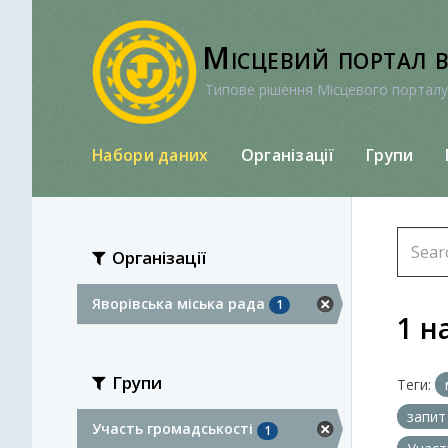
Перейти
до
Місцевий портал 
вмісту
Типове рішення Місцевого порталу
Набори даних
Організації
Групи
Організації
Яворівська міська рада
1
1 н
Групи
Теги:
запит
Участь громадськості
1