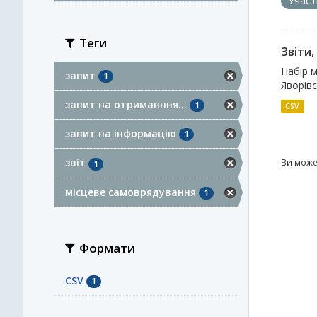
Участ
Теги
Звіти
Набір м
запит
1
Яворівс
запит на отриманння...
1
CSV
запит на інформацію
1
звіт
Ви може
1
місцеве самоврядування
1
Формати
CSV
1