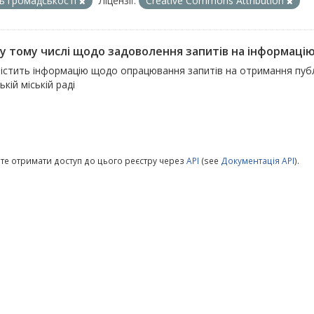
ь громадськості
Ліцензії:
Creative Commons Attribution
, у тому числі щодо задоволення запитів на інформаці
істить інформацію щодо опрацювання запитів на отримання публіч
ькій міській раді
те отримати доступ до цього реєстру через
API
(see
Документація API
).