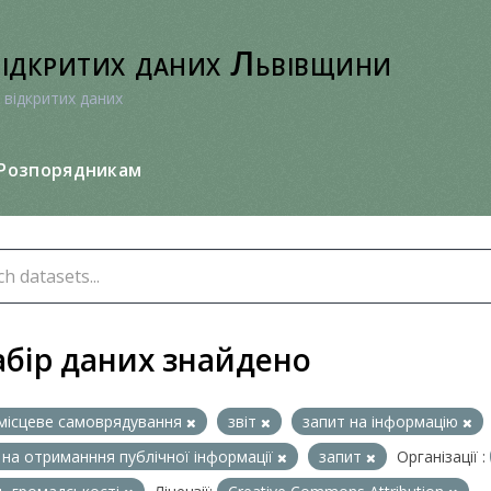
відкритих даних Львівщини
 відкритих даних
Розпорядникам
абір даних знайдено
місцеве самоврядування
звіт
запит на інформацію
 на отриманння публічної інформації
запит
Організації :