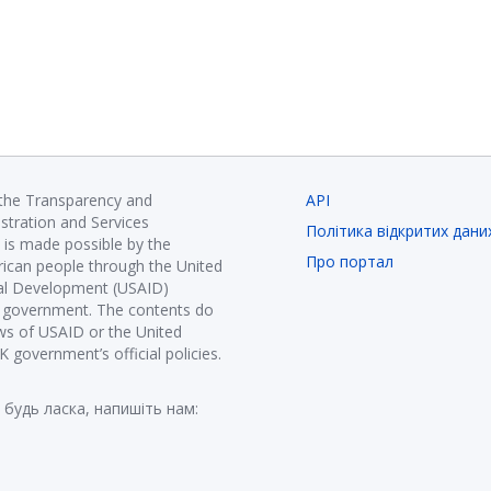
 the Transparency and
API
istration and Services
Політика відкритих дани
is made possible by the
Про портал
ican people through the United
nal Development (USAID)
K government. The contents do
ews of USAID or the United
government’s official policies.
 будь ласка, напишіть нам: