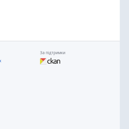
За підтримки
х