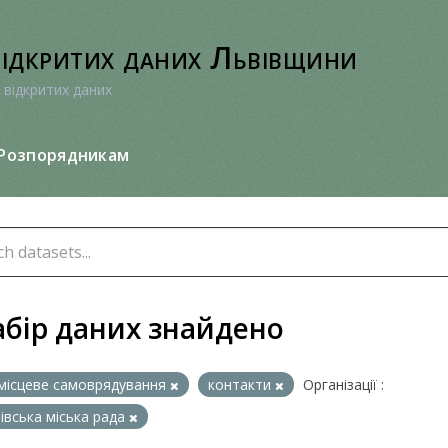
відкритих даних Львівщини
 відкритих даних
Розпорядникам
абір даних знайдено
місцеве самоврядування
контакти
Організації :
івська міська рада