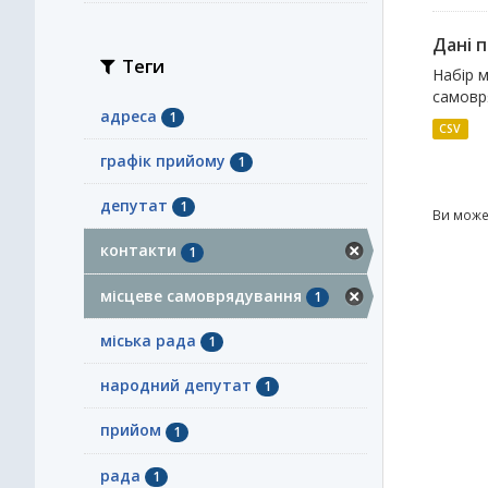
Дані п
Теги
Набір м
самовря
адреса
1
CSV
графік прийому
1
депутат
1
Ви може
контакти
1
місцеве самоврядування
1
міська рада
1
народний депутат
1
прийом
1
рада
1