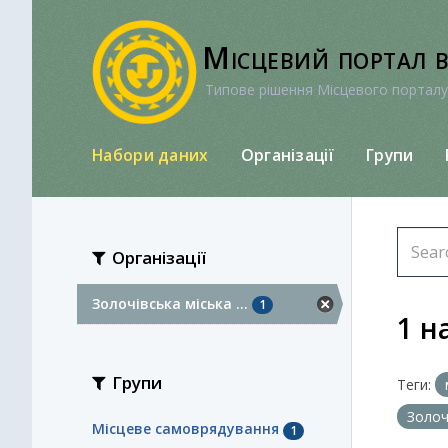
Перейти
до
Місцевий портал 
вмісту
Типове рішення Місцевого порталу
Набори даних
Організації
Групи
Організації
Золочівська міська ...
1
1 н
Групи
Теги:
Золоч
Місцеве самоврядування
1