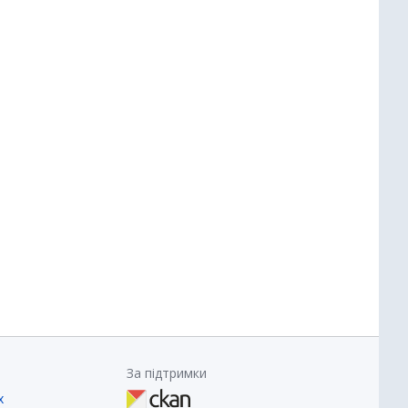
За підтримки
х