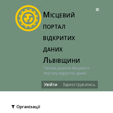
Перейти
до
Місцевий
вмісту
портал
відкритих
даних
Львівщини
Типове рішення Місцевого
порталу відкритих даних
Увійти
Зареєструватись
Організації