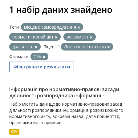
1 набір даних знайдено
Теги:
місцеве самоврядування
норматитивний акт
регламент
діяльність
Ліцензії:
Ліцензію не вказано
Формати:
CSV
Фільтрувати результати
Інформація про нормативно-правові засади
діяльності розпорядника інформації -...
Набір містить дані щодо нормативно-правових засад
діяльності розпорядника інформації в розрізі кожного
нормативного акту, зокрема назва, дата прийняття,
орган який його прийняв,...
CSV