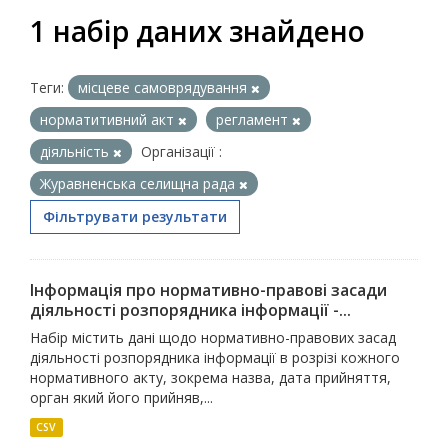
1 набір даних знайдено
Теги:
місцеве самоврядування
норматитивний акт
регламент
діяльність
Організації :
Журавненська селищна рада
Фільтрувати результати
Інформація про нормативно-правові засади
діяльності розпорядника інформації -...
Набір містить дані щодо нормативно-правових засад
діяльності розпорядника інформації в розрізі кожного
нормативного акту, зокрема назва, дата прийняття,
орган який його прийняв,...
CSV