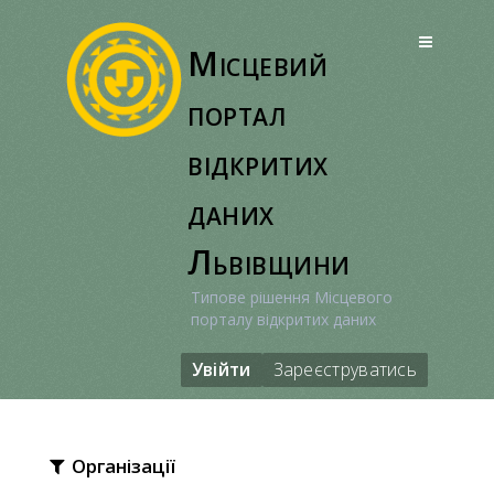
Перейти
до
Місцевий
вмісту
портал
відкритих
даних
Львівщини
Типове рішення Місцевого
порталу відкритих даних
Увійти
Зареєструватись
Організації