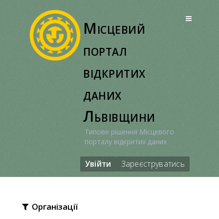
Перейти
до
Місцевий
вмісту
портал
відкритих
даних
Львівщини
Типове рішення Місцевого
порталу відкритих даних
Увійти
Зареєструватись
Організації