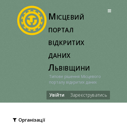
Перейти
до
Місцевий
вмісту
портал
відкритих
даних
Львівщини
Типове рішення Місцевого
порталу відкритих даних
Увійти
Зареєструватись
Організації