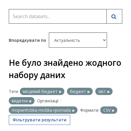
Впорядкувати по
Не було знайдено жодного
набору даних
Теги:
місцевий бюджет
бюджет
звіт
видатки
Організації :
mopwnhcbka-micbka-rpomada
Формати:
CSV
Фільтрувати результати