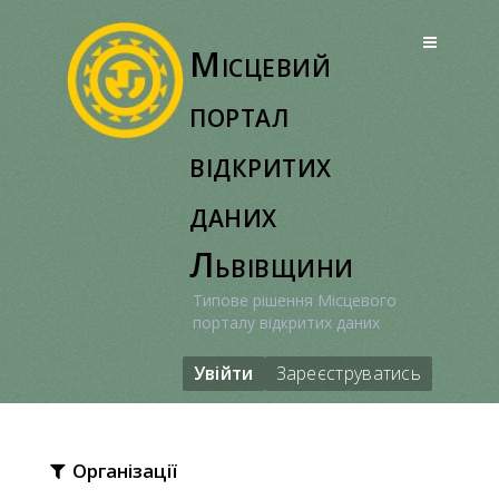
Перейти
до
Місцевий
вмісту
портал
відкритих
даних
Львівщини
Типове рішення Місцевого
порталу відкритих даних
Увійти
Зареєструватись
Організації