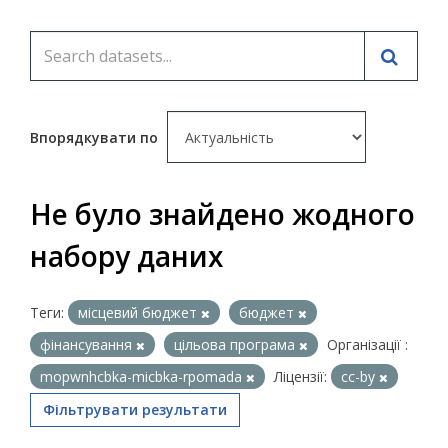
Впорядкувати по
Не було знайдено жодного
набору даних
Теги:
місцевий бюджет
бюджет
фінансування
цільова програма
Організації :
mopwnhcbka-micbka-rpomada
Ліцензії:
cc-by
Фільтрувати результати