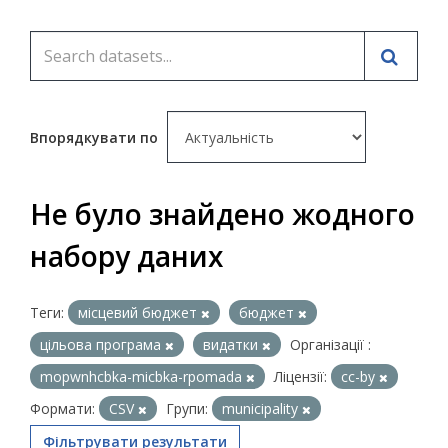
Впорядкувати по
Не було знайдено жодного
набору даних
Теги:
місцевий бюджет
бюджет
цільова програма
видатки
Організації :
mopwnhcbka-micbka-rpomada
Ліцензії:
cc-by
Формати:
CSV
Групи:
municipality
Фільтрувати результати