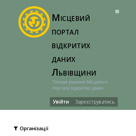
Перейти
до
Місцевий
вмісту
портал
відкритих
даних
Львівщини
Типове рішення Місцевого
порталу відкритих даних
Увійти
Зареєструватись
Організації