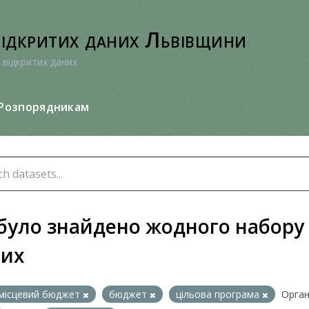
відкритих даних Львівщини
 відкритих даних
Розпорядникам
було знайдено жодного набору
них
місцевий бюджет
бюджет
цільова програма
Органі