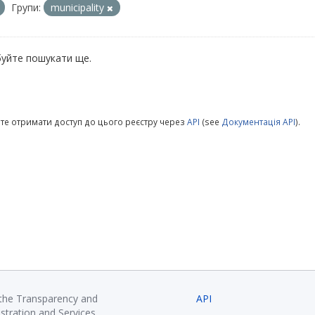
Групи:
municipality
уйте пошукати ще.
те отримати доступ до цього реєстру через
API
(see
Документація API
).
 the Transparency and
API
istration and Services