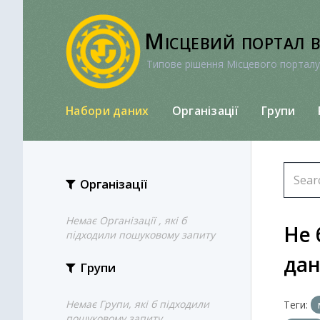
Перейти
до
Місцевий портал 
вмісту
Типове рішення Місцевого порталу
Набори даних
Організації
Групи
Організації
Немає Організації , які б
Не 
підходили пошуковому запиту
да
Групи
Немає Групи, які б підходили
Теги:
пошуковому запиту