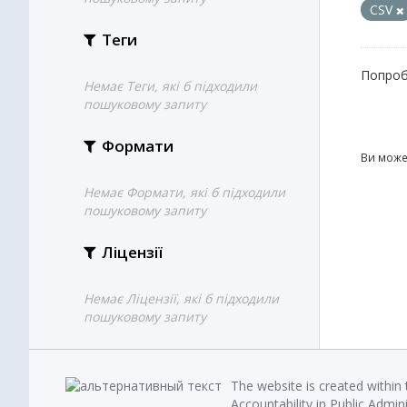
CSV
Теги
Попроб
Немає Теги, які б підходили
пошуковому запиту
Формати
Ви може
Немає Формати, які б підходили
пошуковому запиту
Ліцензії
Немає Ліцензії, які б підходили
пошуковому запиту
The website is created within
Accountability in Public Admin