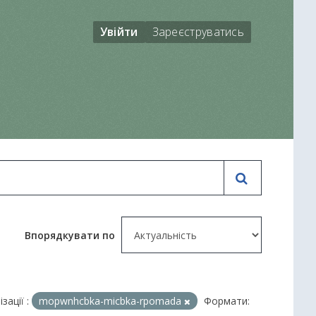
Увійти
Зареєструватись
Впорядкувати по
зації :
mopwnhcbka-micbka-rpomada
Формати: