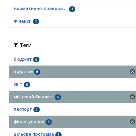
Нормативно-правова ...
1
Фінанси
1
Теги
бюджет
6
видатки
6
звіт
6
місцевий бюджет
6
паспорт
6
фінансування
6
цільова програма
6