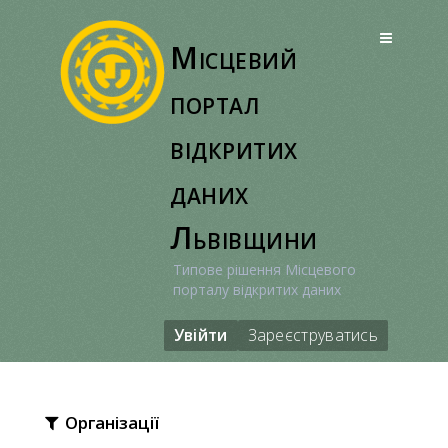
Перейти
до
Місцевий
вмісту
портал
відкритих
даних
Львівщини
Типове рішення Місцевого
порталу відкритих даних
Увійти
Зареєструватись
Організації