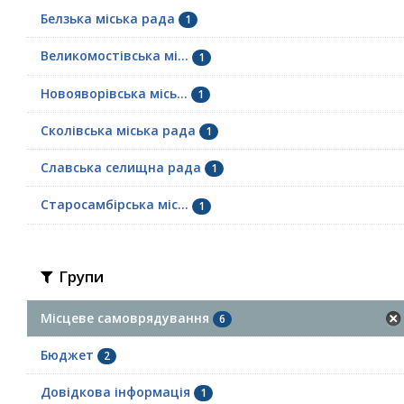
Белзька міська рада
1
Великомостівська мі...
1
Новояворівська місь...
1
Сколівська міська рада
1
Славська селищна рада
1
Старосамбірська міс...
1
Групи
Місцеве самоврядування
6
Бюджет
2
Довідкова інформація
1