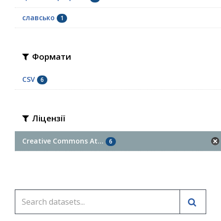
славсько
1
Формати
CSV
6
Ліцензії
Creative Commons At...
6