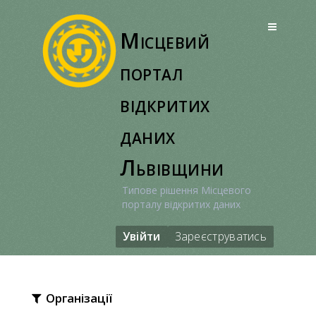
Перейти
до
Місцевий
вмісту
портал
відкритих
даних
Львівщини
Типове рішення Місцевого
порталу відкритих даних
Увійти
Зареєструватись
Організації