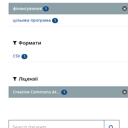
фінансування
1
цільова програма
1
Формати
CSV
1
Ліцензії
Creative Commons At...
1