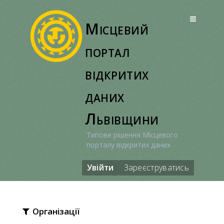
Перейти
до
Місцевий
вмісту
портал
відкритих
даних
Львівщини
Типове рішення Місцевого
порталу відкритих даних
Увійти
Зареєструватись
Організації