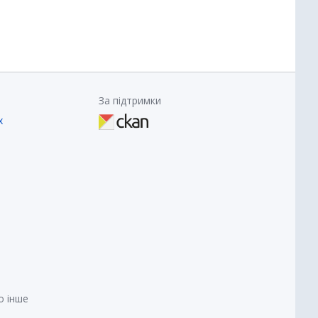
За підтримки
х
о інше