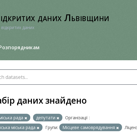
відкритих даних Львівщини
 відкритих даних
Розпорядникам
абір даних знайдено
міська рада
депутати
Організації :
вська міська рада
Групи:
Місцеве самоврядування
Ліценз