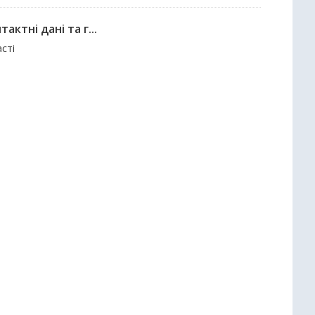
актні дані та г...
асті