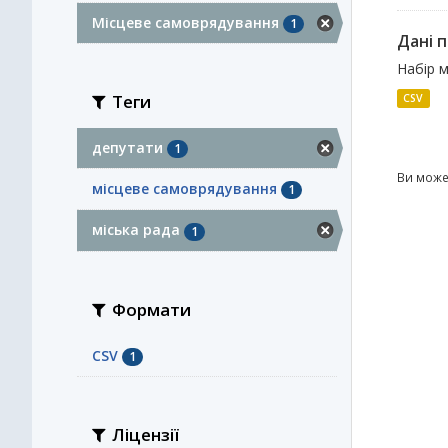
Місцеве самоврядування
1
Дані п
Набір м
Теги
CSV
депутати
1
Ви може
місцеве самоврядування
1
міська рада
1
Формати
CSV
1
Ліцензії