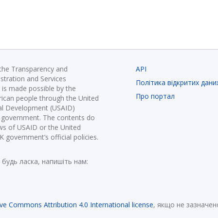
 the Transparency and
API
istration and Services
Політика відкритих дани
is made possible by the
Про портал
ican people through the United
nal Development (USAID)
K government. The contents do
ews of USAID or the United
government’s official policies.
 будь ласка, напишіть нам:
ive Commons Attribution 4.0 International license
, якщо не зазначен