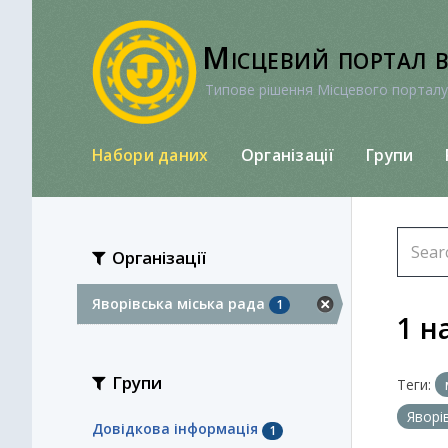
Перейти
до
Місцевий портал 
вмісту
Типове рішення Місцевого порталу
Набори даних
Організації
Групи
Організації
Яворівська міська рада
1
1 н
Групи
Теги:
Яворі
Довідкова інформація
1