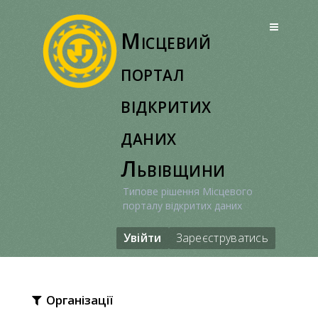
Перейти
до
Місцевий
вмісту
портал
відкритих
даних
Львівщини
Типове рішення Місцевого
порталу відкритих даних
Увійти
Зареєструватись
Організації