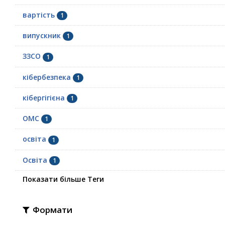
вартість
1
випускник
1
ЗЗСО
1
кібербезпека
1
кібергігієна
1
ОМС
1
освіта
1
Освіта
1
Показати більше Теги
Формати