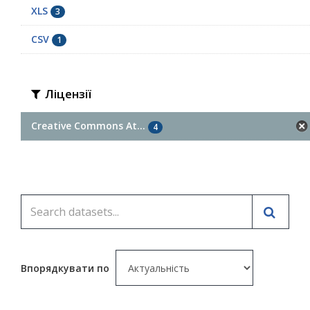
XLS
3
CSV
1
Ліцензії
Creative Commons At...
4
Впорядкувати по