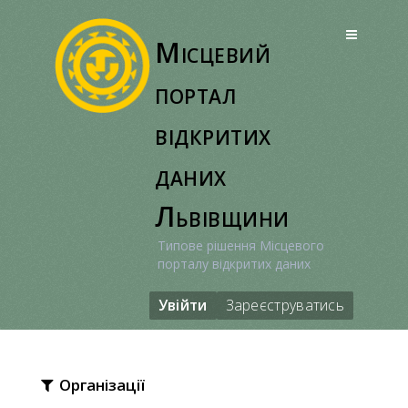
Перейти
до
Місцевий
вмісту
портал
відкритих
даних
Львівщини
Типове рішення Місцевого
порталу відкритих даних
Увійти
Зареєструватись
Організації