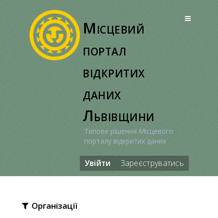
Перейти
до
Місцевий
вмісту
портал
відкритих
даних
Львівщини
Типове рішення Місцевого
порталу відкритих даних
Увійти
Зареєструватись
Організації