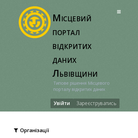
Перейти
до
Місцевий
вмісту
портал
відкритих
даних
Львівщини
Типове рішення Місцевого
порталу відкритих даних
Увійти
Зареєструватись
Організації