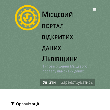
Перейти
до
Місцевий
вмісту
портал
відкритих
даних
Львівщини
Типове рішення Місцевого
порталу відкритих даних
Увійти
Зареєструватись
Організації