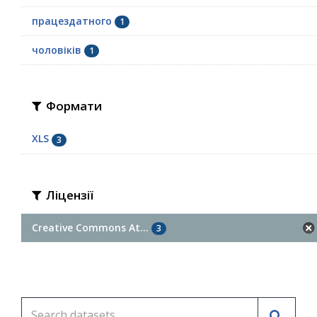
працездатного
1
чоловіків
1
Формати
XLS
3
Ліцензії
Creative Commons At...
3