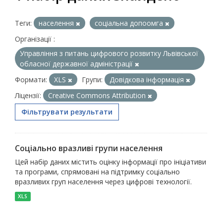
Теги:
населення
соціальна допоомга
Організації :
Управління з питань цифрового розвитку Львівської
обласної державної адміністрації
Формати:
XLS
Групи:
Довідкова інформація
Ліцензії:
Creative Commons Attribution
Фільтрувати результати
Соціально вразливі групи населення
Цей набір даних містить оцінку інформації про ініціативи
та програми, спрямовані на підтримку соціально
вразливих груп населення через цифрові технології.
XLS