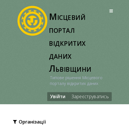
Перейти
до
Місцевий
вмісту
портал
відкритих
даних
Львівщини
Типове рішення Місцевого
порталу відкритих даних
Увійти
Зареєструватись
Організації